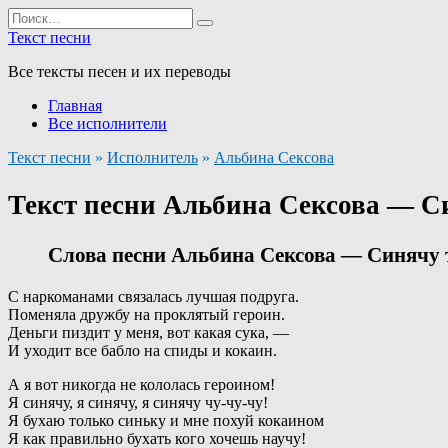
Перейти
Search
к
for:
Текст песни
содержанию
Все тексты песен и их переводы
Главная
Все исполнители
Текст песни
»
Исполнитель
»
Альбина Сексова
Текст песни Альбина Сексова — С
Слова песни Альбина Сексова — Синячу 
С наркоманами связалась лучшая подруга.
Поменяла дружбу на проклятый героин.
Деньги пиздит у меня, вот какая сука, —
И уходит все бабло на спиды и кокаин.
А я вот никогда не кололась героином!
Я синячу, я синячу, я синячу чу-чу-чу!
Я бухаю только синьку и мне похуй кокаином
Я как правильно бухать кого хочешь научу!