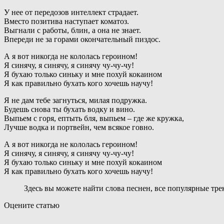
У нее от передозов интеллект страдает.
Вместо позитива наступает коматоз.
Выгнали с работы, блин, а она не знает.
Впереди не за горами окончательный пиздос.
А я вот никогда не кололась героином!
Я синячу, я синячу, я синячу чу-чу-чу!
Я бухаю только синьку и мне похуй кокаином
Я как правильно бухать кого хочешь научу!
Я не дам тебе загнуться, милая подружка.
Будешь снова ты бухать водку и вино.
Выпьем с горя, ептыть бля, выпьем – где же кружка,
Лучше водка и портвейн, чем всякое говно.
А я вот никогда не кололась героином!
Я синячу, я синячу, я синячу чу-чу-чу!
Я бухаю только синьку и мне похуй кокаином
Я как правильно бухать кого хочешь научу!
Здесь вы можете найти слова песнен, все популярные тр
Оцените статью