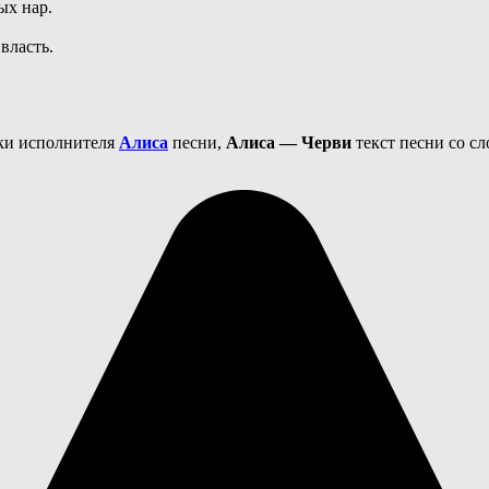
ых нар.
власть.
еки исполнителя
Алиса
песни,
Алиса — Черви
текст песни со сл