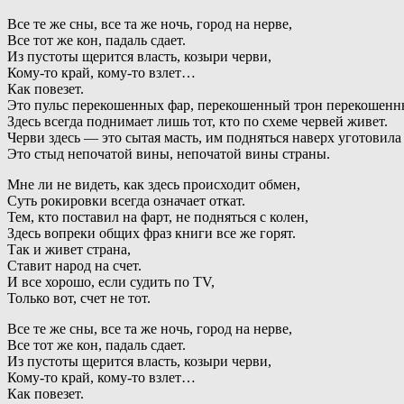
Все те же сны, все та же ночь, город на нерве,
Все тот же кон, падаль сдает.
Из пустоты щерится власть, козыри черви,
Кому-то край, кому-то взлет…
Как повезет.
Это пульс перекошенных фар, перекошенный трон перекошенн
Здесь всегда поднимает лишь тот, кто по схеме червей живет.
Черви здесь — это сытая масть, им подняться наверх уготовила 
Это стыд непочатой вины, непочатой вины страны.
Мне ли не видеть, как здесь происходит обмен,
Суть рокировки всегда означает откат.
Тем, кто поставил на фарт, не подняться с колен,
Здесь вопреки общих фраз книги все же горят.
Так и живет страна,
Ставит народ на счет.
И все хорошо, если судить по TV,
Только вот, счет не тот.
Все те же сны, все та же ночь, город на нерве,
Все тот же кон, падаль сдает.
Из пустоты щерится власть, козыри черви,
Кому-то край, кому-то взлет…
Как повезет.