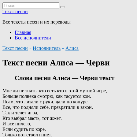
Перейти
Search
к
for:
Текст песни
содержанию
Все тексты песен и их переводы
Главная
Все исполнители
Текст песни
»
Исполнитель
»
Алиса
Текст песни Алиса — Черви
Слова песни Алиса — Черви текст
Мне ли не знать, кто есть кто в этой мутной игре,
Больше полвека смотрю, как тасуется кон.
Псам, что лизали с руки, дали по конуре.
Все, что подняли себе, превратили в закон.
Так и течет игра,
Кто выбрал масть, тот жжет.
И все ничего,
Если судить по коре,
Только вот ствол гниет.