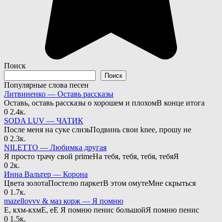
Поиск
Поиск
Популярные слова песен
Литвиненко — Оставь рассказы
Оставь, оставь рассказы о хорошем и плохомВ конце итога
0
2.4к.
SODA LUV — ЧАТИК
После меня на суке слизьПодвинь свои knee, прошу не
0
2.3к.
NILETTO — Любимка другая
Я просто трачу свой primeНа тебя, тебя, тебя, тебяЯ
0
2к.
Инна Вальтер — Корона
Цвета золотаПостелю паркетВ этом омутеМне скрыться
0
1.7к.
mazellovvv & маз корж — Я помню
Е, кхм-кхмЕ, еЕ Я помню пенис большойЯ помню пенис
0
1.5к.