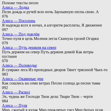
Похоже тексты песен
Алиса — Лодка
Пели дождь и ручей всю ночь Заунывную песнь свою. А
0
76
Алиса — Посолонь
Я надежда всех в ночах, я алгоритм расплаты, Я движение
0
97
Алиса — Под дождём
Точно пуля в цель Молния легла Скинула грозой Огарки
0
79
Алиса — Путь держим на север
Путь держим на север Путь держим домой Как ветры
пустыни
0
70
Алиса — Половодье
В сумраке леса Из проходных дворов Тянет трясиной Чьих-то
0
83
Алиса — Окаянные дни
Как сошлись на семи ветрах Песни солнца да песни тьмы
0
92
Алиса — Раскол
Эх, чудны же Господи Твои дела: Твари Твои – черти
0
84
Алиса — Пуля
Мир, сжатый в кулак Мир проклятых грез Мир битых псов