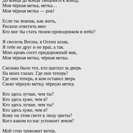
До конца до конца танцевать к концу,
Моя чёрная метка, метка…
Моя чёрная метка — рок!
Если ты знаешь, как жить,
Рискни ответить мне:
Кто мог бы стать твоим проводником в небо?
Я сволочь Весны, я Осени шлак,
Я тебе не друг и не враг, а так.
Мою кровь сосет придорожный мак,
Моя чёрная метка, чёрная метка.
Сколько было тех, кто шагнул за дверь
На моих глазах. Где они теперь?
Где они теперь, в ком оставил зверь
Свою чёрную метку, чёрную метку.
Кто здесь лучше, чем ты?
Кто здесь хуже, чем я?
Кто здесь лучше, чем ты?
Кто здесь хуже, чем я?
Кому на этом свете к лицу цветы?
Кого каким из нас успокоит земля?
Мой стон тревожит ветер,