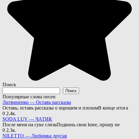
Поиск
Поиск
Популярные слова песен
Литвиненко — Оставь рассказы
Оставь, оставь рассказы о хорошем и плохомВ конце итога
0
2.4к.
SODA LUV — ЧАТИК
После меня на суке слизьПодвинь свои knee, прошу не
0
2.3к.
NILETTO — Любимка другая