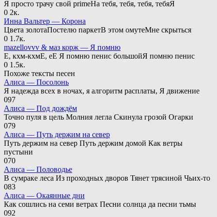
Я просто трачу свой primeНа тебя, тебя, тебя, тебяЯ
0
2к.
Инна Вальтер — Корона
Цвета золотаПостелю паркетВ этом омутеМне скрыться
0
1.7к.
mazellovvv & маз корж — Я помню
Е, кхм-кхмЕ, еЕ Я помню пенис большойЯ помню пенис
0
1.5к.
Похоже тексты песен
Алиса — Посолонь
Я надежда всех в ночах, я алгоритм расплаты, Я движение
0
97
Алиса — Под дождём
Точно пуля в цель Молния легла Скинула грозой Огарки
0
79
Алиса — Путь держим на север
Путь держим на север Путь держим домой Как ветры
пустыни
0
70
Алиса — Половодье
В сумраке леса Из проходных дворов Тянет трясиной Чьих-то
0
83
Алиса — Окаянные дни
Как сошлись на семи ветрах Песни солнца да песни тьмы
0
92