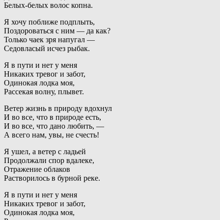
Белых-белых волос копна.
Я хочу поближе подплыть,
Поздороваться с ним — да как?
Только чаек зря напугал —
Седовласый исчез рыбак.
Я в пути и нет у меня
Никаких тревог и забот,
Одинокая лодка моя,
Рассекая волну, плывет.
Ветер жизнь в природу вдохнул
И во все, что в природе есть,
И во все, что дано любить, —
А всего нам, увы, не счесть!
Я ушел, а ветер с ладьей
Продолжали спор вдалеке,
Отражение облаков
Растворилось в бурной реке.
Я в пути и нет у меня
Никаких тревог и забот,
Одинокая лодка моя,