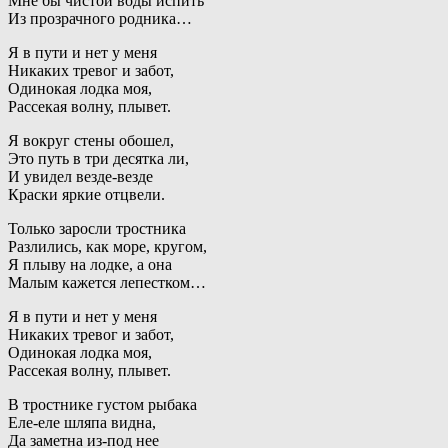
Мне бы чистой воды испить
Из прозрачного родника…
Я в пути и нет у меня
Никаких тревог и забот,
Одинокая лодка моя,
Рассекая волну, плывет.
Я вокруг стены обошел,
Это путь в три десятка ли,
И увидел везде-везде
Краски яркие отцвели.
Только заросли тростника
Разлились, как море, кругом,
Я плыву на лодке, а она
Малым кажется лепестком…
Я в пути и нет у меня
Никаких тревог и забот,
Одинокая лодка моя,
Рассекая волну, плывет.
В тростнике густом рыбака
Еле-еле шляпа видна,
Да заметна из-под нее