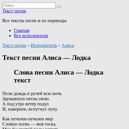
Перейти
Search
к
for:
Текст песни
содержанию
Все тексты песен и их переводы
Главная
Все исполнители
Текст песни
»
Исполнитель
»
Алиса
Текст песни Алиса — Лодка
Слова песни Алиса — Лодка
текст
Пели дождь и ручей всю ночь
Заунывную песнь свою.
А под утро ветер подул
И, наверное, вспугнул луну.
Как печален-пeчален мир
Словно осень — моя тоска,