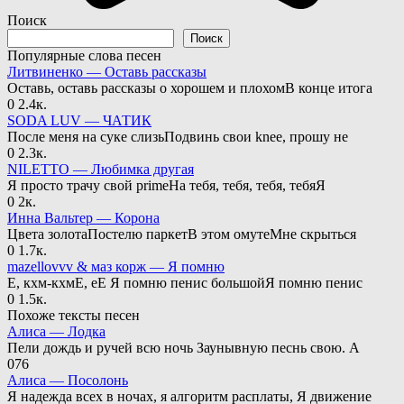
Поиск
Поиск
Популярные слова песен
Литвиненко — Оставь рассказы
Оставь, оставь рассказы о хорошем и плохомВ конце итога
0
2.4к.
SODA LUV — ЧАТИК
После меня на суке слизьПодвинь свои knee, прошу не
0
2.3к.
NILETTO — Любимка другая
Я просто трачу свой primeНа тебя, тебя, тебя, тебяЯ
0
2к.
Инна Вальтер — Корона
Цвета золотаПостелю паркетВ этом омутеМне скрыться
0
1.7к.
mazellovvv & маз корж — Я помню
Е, кхм-кхмЕ, еЕ Я помню пенис большойЯ помню пенис
0
1.5к.
Похоже тексты песен
Алиса — Лодка
Пели дождь и ручей всю ночь Заунывную песнь свою. А
0
76
Алиса — Посолонь
Я надежда всех в ночах, я алгоритм расплаты, Я движение