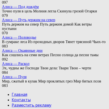
0
97
Алиса — Под дождём
Точно пуля в цель Молния легла Скинула грозой Огарки
0
79
Алиса — Путь держим на север
Путь держим на север Путь держим домой Как ветры
пустыни
0
70
Алиса — Половодье
В сумраке леса Из проходных дворов Тянет трясиной Чьих-то
0
83
Алиса — Окаянные дни
Как сошлись на семи ветрах Песни солнца да песни тьмы
0
92
Алиса — Раскол
Эх, чудны же Господи Твои дела: Твари Твои – черти
0
84
Алиса — Пуля
Мир, сжатый в кулак Мир проклятых грез Мир битых псов
0
83
Главная
Контакты
Разместить рекламу