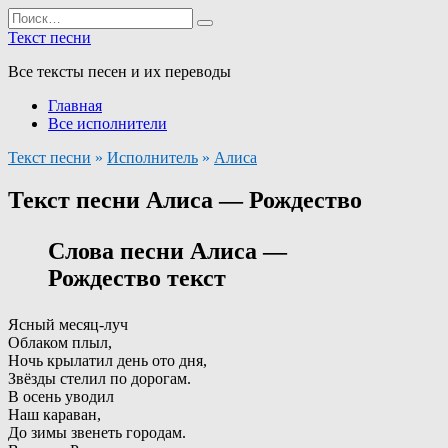
Перейти
Search
к
for:
Текст песни
содержанию
Все тексты песен и их переводы
Главная
Все исполнители
Текст песни
»
Исполнитель
»
Алиса
Текст песни Алиса — Рождество
Слова песни Алиса —
Рождество текст
Ясный месяц-луч
Облаком плыл,
Ночь крылатил день ото дня,
Звёзды стелил по дорогам.
В осень уводил
Наш караван,
До зимы звенеть городам.