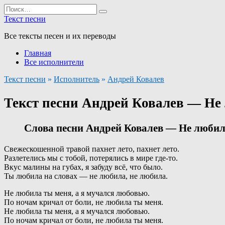
Перейти
Search
к
for:
Текст песни
содержанию
Все тексты песен и их переводы
Главная
Все исполнители
Текст песни
»
Исполнитель
»
Андрей Ковалев
Текст песни Андрей Ковалев — Не
Слова песни Андрей Ковалев — Не любил
Свежескошенной травой пахнет лето, пахнет лето.
Разлетелись мы с тобой, потерялись в мире где-то.
Вкус малины на губах, я забуду всё, что было.
Ты любила на словах — не любила, не любила.
Не любила ты меня, а я мучался любовью.
По ночам кричал от боли, не любила ты меня.
Не любила ты меня, а я мучался любовью.
По ночам кричал от боли, не любила ты меня.