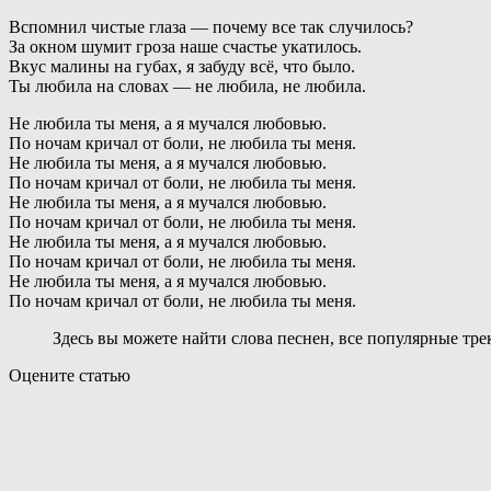
Вспомнил чистые глаза — почему все так случилось?
За окном шумит гроза наше счастье укатилось.
Вкус малины на губах, я забуду всё, что было.
Ты любила на словах — не любила, не любила.
Не любила ты меня, а я мучался любовью.
По ночам кричал от боли, не любила ты меня.
Не любила ты меня, а я мучался любовью.
По ночам кричал от боли, не любила ты меня.
Не любила ты меня, а я мучался любовью.
По ночам кричал от боли, не любила ты меня.
Не любила ты меня, а я мучался любовью.
По ночам кричал от боли, не любила ты меня.
Не любила ты меня, а я мучался любовью.
По ночам кричал от боли, не любила ты меня.
Здесь вы можете найти слова песнен, все популярные тр
Оцените статью