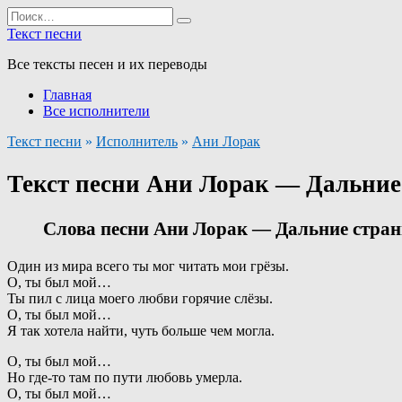
Перейти
Search
к
for:
Текст песни
содержанию
Все тексты песен и их переводы
Главная
Все исполнители
Текст песни
»
Исполнитель
»
Ани Лорак
Текст песни Ани Лорак — Дальние
Слова песни Ани Лорак — Дальние стран
Один из мира всего ты мог читать мои грёзы.
О, ты был мой…
Ты пил с лица моего любви горячие слёзы.
О, ты был мой…
Я так хотела найти, чуть больше чем могла.
О, ты был мой…
Но где-то там по пути любовь умерла.
О, ты был мой…