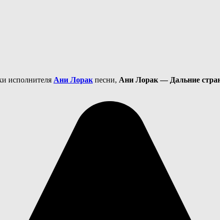
еки исполнителя
Ани Лорак
песни,
Ани Лорак — Дальние стра