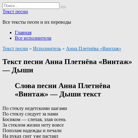
Перейти
Search
к
for:
Текст песни
содержанию
Все тексты песен и их переводы
Главная
Все исполнители
Текст песни
»
Исполнитель
»
Анна Плетнёва «Винтаж»
Текст песни Анна Плетнёва «Винтаж»
— Дыши
Слова песни Анна Плетнёва
«Винтаж» — Дыши текст
По стеклу недетскими шагами
По стеклу следует за нами
Босиком — слепая, злая осень
За стеклом жизни нету вовсе
Пополам надежды и печали
На руках снег уже растаял