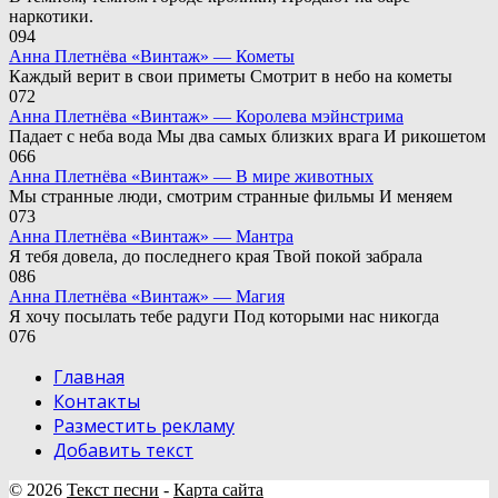
наркотики.
0
94
Анна Плетнёва «Винтаж» — Кометы
Каждый верит в свои приметы Смотрит в небо на кометы
0
72
Анна Плетнёва «Винтаж» — Королева мэйнстрима
Падает с неба вода Мы два самых близких врага И рикошетом
0
66
Анна Плетнёва «Винтаж» — В мире животных
Мы странные люди, смотрим странные фильмы И меняем
0
73
Анна Плетнёва «Винтаж» — Мантра
Я тебя довела, до последнего края Твой покой забрала
0
86
Анна Плетнёва «Винтаж» — Магия
Я хочу посылать тебе радуги Под которыми нас никогда
0
76
Главная
Контакты
Разместить рекламу
Добавить текст
© 2026
Текст песни
-
Карта сайта