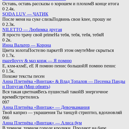
Оставь, оставь рассказы о хорошем и плохомВ конце итога
0
2.4к.
SODA LUV — ЧАТИК
После меня на суке слизьПодвинь свои knee, прошу не
0
2.3к.
NILETTO — Любимка другая
Я просто трачу свой primeНа тебя, тебя, тебя, тебяЯ
0
2к.
Инна Вальтер — Корона
Цвета золотаПостелю паркетВ этом омутеМне скрыться
0
1.7к.
mazellovvv & маз корж — Я помню
Е, кхм-кхмЕ, еЕ Я помню пенис большойЯ помню пенис
0
1.5к.
Похоже тексты песен
Анна Плетнёва «Винтаж» & Влад Топалов — Песенка Панды
и Попугая (Мир обнять)
Вся такая цветнаяВесь пушистый такойВ энергичное
времяВстретились
0
97
Анна Плетнёва «Винтаж» — Девочкамания
Твой каприз — украшения Ты танцуй стриптиз, вдохновляй
0
66
Анна Плетнёва «Винтаж» — Алиса бум
В темном, темном городе кролики, Продают на баре