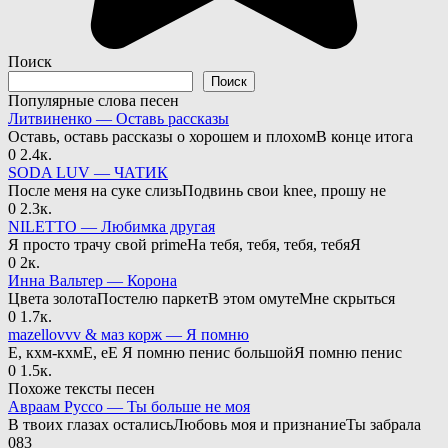
Поиск
Поиск
Популярные слова песен
Литвиненко — Оставь рассказы
Оставь, оставь рассказы о хорошем и плохомВ конце итога
0
2.4к.
SODA LUV — ЧАТИК
После меня на суке слизьПодвинь свои knee, прошу не
0
2.3к.
NILETTO — Любимка другая
Я просто трачу свой primeНа тебя, тебя, тебя, тебяЯ
0
2к.
Инна Вальтер — Корона
Цвета золотаПостелю паркетВ этом омутеМне скрыться
0
1.7к.
mazellovvv & маз корж — Я помню
Е, кхм-кхмЕ, еЕ Я помню пенис большойЯ помню пенис
0
1.5к.
Похоже тексты песен
Авраам Руссо — Ты больше не моя
В твоих глазах осталисьЛюбовь моя и признаниеТы забрала
0
83