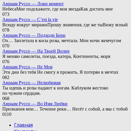
Авраам Руссо — Лови момент
НебесаМне подскажите, где моя звездаКак достать мне
0
73
Авраам Руссо — C’est la vie
Всюду вокруг миражиПрошу знамения, где же тыВижу ясный
0
78
Авраам Руссо — Подходи Бери
Ох… Заплетала в косы розы, мечтала. Мои ночи жемчугом
0
70
Авраам Руссо — На Твоей Волне
Я меняю самолеты, поезда, катера, Континенты, моря
0
76
Авраам Руссо — Не Моя
Эти дни без тебя Не смогу я прожить. Я потерян в мечтах
0
82
Авраам Руссо — Нелюбимая
Ты идешь и розы падают к ногам. Каблуком жестоко
по чужим сердцам.
0
68
Авраам Руссо — Во Имя Любви
Признания мои… Течение реки… Несёт с собой, а мы с тобой
0
110
Главная