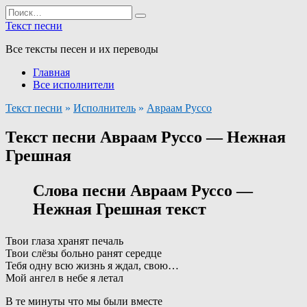
Перейти
Search
к
for:
Текст песни
содержанию
Все тексты песен и их переводы
Главная
Все исполнители
Текст песни
»
Исполнитель
»
Авраам Руссо
Текст песни Авраам Руссо — Нежная
Грешная
Слова песни Авраам Руссо —
Нежная Грешная текст
Твои глаза хранят печаль
Твои слёзы больно ранят середце
Тебя одну всю жизнь я ждал, свою…
Мой ангел в небе я летал
В те минуты что мы были вместе