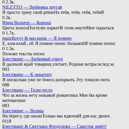
0
2.3к.
NILETTO — Любимка другая
Я просто трачу свой primeНа тебя, тебя, тебя, тебяЯ
0
2к.
Инна Вальтер — Корона
Цвета золотаПостелю паркетВ этом омутеМне скрыться
0
1.7к.
mazellovvv & маз корж — Я помню
Е, кхм-кхмЕ, еЕ Я помню пенис большойЯ помню пенис
0
1.5к.
Похоже тексты песен
Блестящие — Любимый город
В далекий край товарищ улетает, Родные ветры вслед за
0
93
Блестящие — К экватору
Я нисколько уже не боюсь разорвать Эту тонкую нить
0
88
Блестящие — Тили-тесто
Что за жизнь нету никакой романтики Мне бы кроме
математики
0
83
Блестящие — Волны
На берегу, где океанТолько мы вдвоемИ для нас двоих
0
118
Блестящие & Светлана Феодулова — Свисток зовёт!