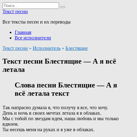
Перейти
Search
к
for:
Текст песни
содержанию
Все тексты песен и их переводы
Главная
Все исполнители
Текст песни
»
Исполнитель
»
Блестящие
Текст песни Блестящие — А я всё
летала
Слова песни Блестящие — А я
всё летала текст
Так напрасно думала я, что получу я все, что хочу.
День и ночь в своих мечтах летала я в облаках.
Мы с тобой по звездам идем, наша любовь и мы только
вдвоем.
Ты несешь меня на руках и я уже в облаках.