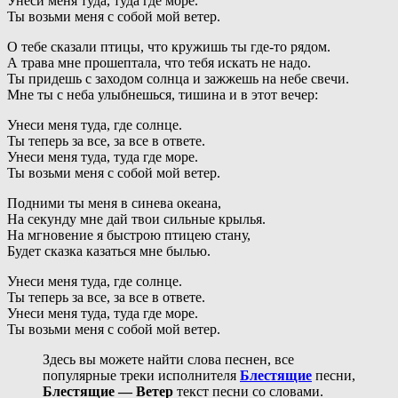
Унеси меня туда, туда где море.
Ты возьми меня с собой мой ветер.
О тебе сказали птицы, что кружишь ты где-то рядом.
А трава мне прошептала, что тебя искать не надо.
Ты придешь с заходом солнца и зажжешь на небе свечи.
Мне ты с неба улыбнешься, тишина и в этот вечер:
Унеси меня туда, где солнце.
Ты теперь за все, за все в ответе.
Унеси меня туда, туда где море.
Ты возьми меня с собой мой ветер.
Подними ты меня в синева океана,
На секунду мне дай твои сильные крылья.
На мгновение я быстрою птицею стану,
Будет сказка казаться мне былью.
Унеси меня туда, где солнце.
Ты теперь за все, за все в ответе.
Унеси меня туда, туда где море.
Ты возьми меня с собой мой ветер.
Здесь вы можете найти слова песнен, все
популярные треки исполнителя
Блестящие
песни,
Блестящие — Ветер
текст песни со словами.