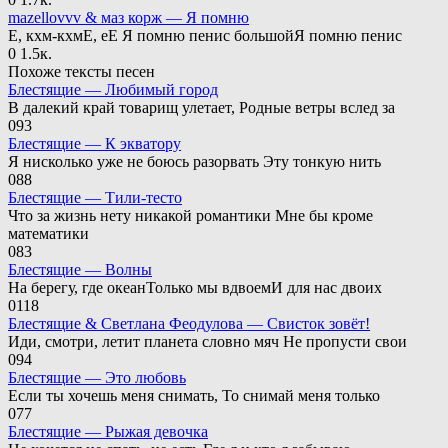
mazellovvv & маз корж — Я помню
Е, кхм-кхмЕ, еЕ Я помню пенис большойЯ помню пенис
0
1.5к.
Похоже тексты песен
Блестящие — Любимый город
В далекий край товарищ улетает, Родные ветры вслед за
0
93
Блестящие — К экватору
Я нисколько уже не боюсь разорвать Эту тонкую нить
0
88
Блестящие — Тили-тесто
Что за жизнь нету никакой романтики Мне бы кроме
математики
0
83
Блестящие — Волны
На берегу, где океанТолько мы вдвоемИ для нас двоих
0
118
Блестящие & Светлана Феодулова — Свисток зовёт!
Иди, смотри, летит планета словно мяч Не пропусти свои
0
94
Блестящие — Это любовь
Если ты хочешь меня снимать, То снимай меня только
0
77
Блестящие — Рыжая девочка