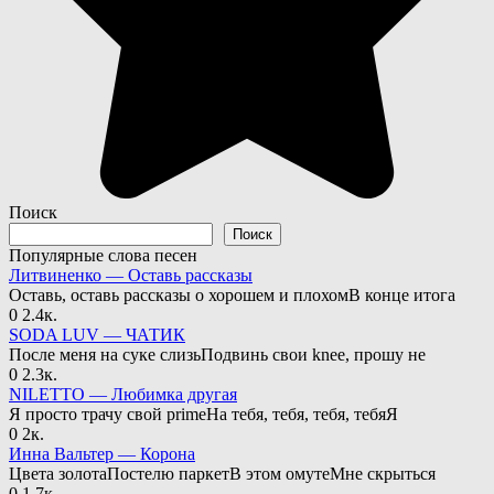
Поиск
Поиск
Популярные слова песен
Литвиненко — Оставь рассказы
Оставь, оставь рассказы о хорошем и плохомВ конце итога
0
2.4к.
SODA LUV — ЧАТИК
После меня на суке слизьПодвинь свои knee, прошу не
0
2.3к.
NILETTO — Любимка другая
Я просто трачу свой primeНа тебя, тебя, тебя, тебяЯ
0
2к.
Инна Вальтер — Корона
Цвета золотаПостелю паркетВ этом омутеМне скрыться
0
1.7к.