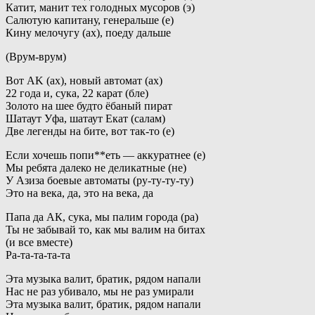
Катит, манит тех голодных мусоров (э)
Салютую капитану, генеральше (е)
Кину мелочугу (ах), поеду дальше
(Врум-врум)
Вот AK (ах), новый автомат (ах)
22 года и, сука, 22 карат (бле)
Золото на шее будто ёбаный пират
Шатаут Уфа, шатаут Екат (салам)
Две легенды на бите, вот так-то (е)
Если хочешь попи**еть — аккуратнее (е)
Мы ребята далеко не деликатные (не)
У Азиза боевые автоматы (ру-ту-ту-ту)
Это на века, да, это на века, да
Папа да АК, сука, мы палим города (ра)
Ты не забывай то, как мы валим на битах
(и все вместе)
Ра-та-та-та-та
Эта музыка валит, братик, рядом напали
Нас не раз убивало, мы не раз умирали
Эта музыка валит, братик, рядом напали