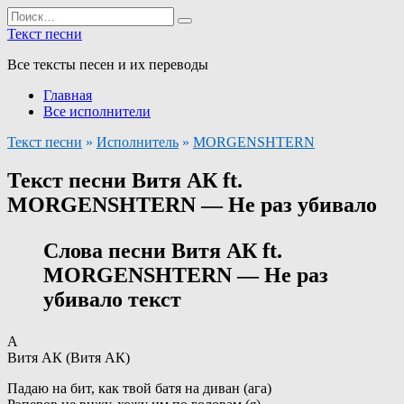
Перейти
Search
к
for:
Текст песни
содержанию
Все тексты песен и их переводы
Главная
Все исполнители
Текст песни
»
Исполнитель
»
MORGENSHTERN
Текст песни Витя АК ft.
MORGENSHTERN — Не раз убивало
Слова песни Витя АК ft.
MORGENSHTERN — Не раз
убивало текст
А
Витя АК (Витя АК)
Падаю на бит, как твой батя на диван (ага)