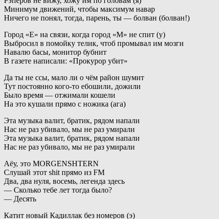
Рэперов не вижу, хожу им по головам (я)
Минимум движений, чтобы максимум навар
Ничего не понял, тогда, парень, ты — болван (болван!)
Город «Е» на связи, когда город «М» не спит (у)
Выбросил в помойку телик, чтоб промывал им мозги
Навалю басы, монитор бубнит
В газете написали: «Прокурор убит»
Да ты не ссы, мало ли о чём район шумит
Тут постоянно кого-то ебошили, дожили
Было время — отжимали кошели
На это кушали прямо с ножика (ага)
Эта музыка валит, братик, рядом напали
Нас не раз убивало, мы не раз умирали
Эта музыка валит, братик, рядом напали
Нас не раз убивало, мы не раз умирали
Аёу, это MORGENSHTERN
Слушай этот shit прямо из FM
Два, два нуля, восемь, легенда здесь
— Сколько тебе лет тогда было?
— Десять
Катит новый Кадиллак без номеров (э)