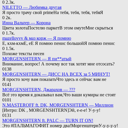
0
2.3к.
NILETTO — Любимка другая
Я просто трачу свой primeНа тебя, тебя, тебя, тебяЯ
0
2к.
Инна Вальтер — Корона
Цвета золотаПостелю паркетВ этом омутеМне скрыться
0
1.7к.
mazellovvv & маз корж — Я помню
Е, кхм-кхмЕ, еЕ Я помню пенис большойЯ помню пенис
0
1.5к.
Похоже тексты песен
MORGENSHTERN — Я пи**атый
Внимание, вопрос! А почему все так хотят мне отсосать?
0
138
MORGENSHTERN — ДИСС НА ВСЕХ за 5 МИНУТ!
Я просто хочу вам показатьЧто здесь и сейчас вам не
0
141
MORGENSHTERN, Джарахов — ???
Всё это время я доказывал вам,Что ваши кумиры не стоят
0
101
N.MASTEROFF ft. DK, MORGENSHTERN — Миллион
[Интро: DK , MORGENSHTERN]Эй, е-е-е! У-у-у!
0
131
MORGENSHTERN ft. PALC — TURN IT ON!
Это #ПАЛЬМАГОФИТ номер два!МоргенштернУ-у-у-у-у!