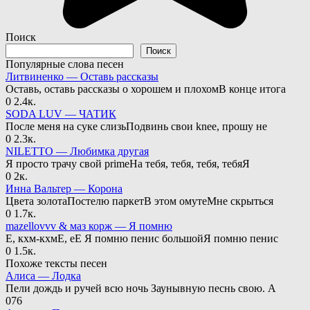
Поиск
Поиск
Популярные слова песен
Литвиненко — Оставь рассказы
Оставь, оставь рассказы о хорошем и плохомВ конце итога
0
2.4к.
SODA LUV — ЧАТИК
После меня на суке слизьПодвинь свои knee, прошу не
0
2.3к.
NILETTO — Любимка другая
Я просто трачу свой primeНа тебя, тебя, тебя, тебяЯ
0
2к.
Инна Вальтер — Корона
Цвета золотаПостелю паркетВ этом омутеМне скрыться
0
1.7к.
mazellovvv & маз корж — Я помню
Е, кхм-кхмЕ, еЕ Я помню пенис большойЯ помню пенис
0
1.5к.
Похоже тексты песен
Алиса — Лодка
Пели дождь и ручей всю ночь Заунывную песнь свою. А
0
76