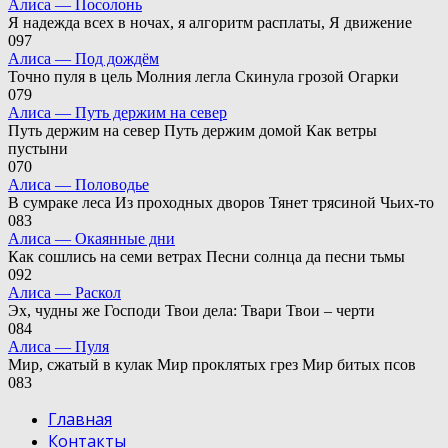
Алиса — Посолонь
Я надежда всех в ночах, я алгоритм расплаты, Я движение
0
97
Алиса — Под дождём
Точно пуля в цель Молния легла Скинула грозой Огарки
0
79
Алиса — Путь держим на север
Путь держим на север Путь держим домой Как ветры
пустыни
0
70
Алиса — Половодье
В сумраке леса Из проходных дворов Тянет трясиной Чьих-то
0
83
Алиса — Окаянные дни
Как сошлись на семи ветрах Песни солнца да песни тьмы
0
92
Алиса — Раскол
Эх, чудны же Господи Твои дела: Твари Твои – черти
0
84
Алиса — Пуля
Мир, сжатый в кулак Мир проклятых грез Мир битых псов
0
83
Главная
Контакты