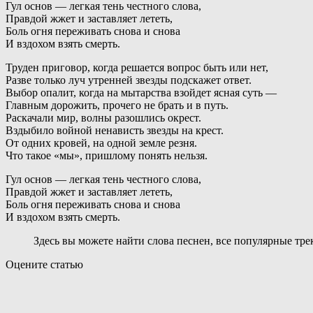
Гул основ — легкая тень честного слова,
Правдой жжет и заставляет лететь,
Боль огня переживать снова и снова
И вздохом взять смерть.
Труден приговор, когда решается вопрос быть или нет,
Разве только луч утренней звезды подскажет ответ.
Выбор опалит, когда на мытарства взойдет ясная суть —
Главным дорожить, прочего не брать и в путь.
Раскачали мир, волны разошлись окрест.
Вздыбило войной ненависть звезды на крест.
От одних кровей, на одной земле резня.
Что такое «мы», пришлому понять нельзя.
Гул основ — легкая тень честного слова,
Правдой жжет и заставляет лететь,
Боль огня переживать снова и снова
И вздохом взять смерть.
Здесь вы можете найти слова песнен, все популярные тр
Оцените статью