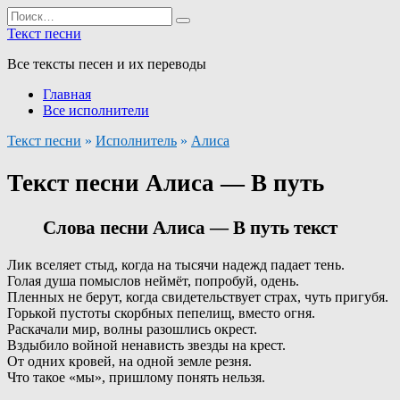
Перейти
Search
к
for:
Текст песни
содержанию
Все тексты песен и их переводы
Главная
Все исполнители
Текст песни
»
Исполнитель
»
Алиса
Текст песни Алиса — В путь
Слова песни Алиса — В путь текст
Лик вселяет стыд, когда на тысячи надежд падает тень.
Голая душа помыслов неймёт, попробуй, одень.
Пленных не берут, когда свидетельствует страх, чуть пригубя.
Горькой пустоты скорбных пепелищ, вместо огня.
Раскачали мир, волны разошлись окрест.
Вздыбило войной ненависть звезды на крест.
От одних кровей, на одной земле резня.
Что такое «мы», пришлому понять нельзя.