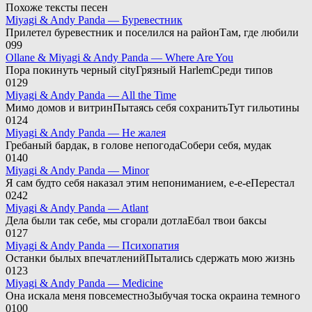
Похоже тексты песен
Miyagi & Andy Panda — Буревестник
Прилетел буревестник и поселился на районТам, где любили
0
99
Ollane & Miyagi & Andy Panda — Where Are You
Пора покинуть черный cityГрязный HarlemСреди типов
0
129
Miyagi & Andy Panda — All the Time
Мимо домов и витринПытаясь себя сохранитьТут гильотины
0
124
Miyagi & Andy Panda — Не жалея
Гребаный бардак, в голове непогодаСобери себя, мудак
0
140
Miyagi & Andy Panda — Minor
Я сам будто себя наказал этим непониманием, е-е-еПерестал
0
242
Miyagi & Andy Panda — Atlant
Дела были так себе, мы сгорали дотлаЕбал твои баксы
0
127
Miyagi & Andy Panda — Психопатия
Останки былых впечатленийПытались сдержать мою жизнь
0
123
Miyagi & Andy Panda — Medicine
Она искала меня повсеместноЗыбучая тоска окраина темного
0
100