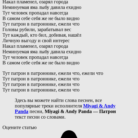
Накал пламенел, озарял города
Неминуемая яма лыбу давила ехидно
Тут человек пропадал навсегда
В самом себе себя же не было видно
Тут патрон в патроннике, ежели что
Головы рубили, зарабатывал вес
Тут каждый, кто бил, добивая, нашёл
Личную выгоду и свой интерес
Накал пламенел, озарял города
Неминуемая яма лыбу давила ехидно
Тут человек пропадал навсегда
В самом себе себя же не было видно
Тут патрон в патроннике, ежели что, ежели что
Тут патрон в патроннике, ежели что
Тут патрон в патроннике, ежели что
Тут патрон в патроннике, ежели что
Здесь вы можете найти слова песнен, все
популярные треки исполнителя
Miyagi & Andy
Panda
песни,
Miyagi & Andy Panda — Патрон
текст песни со словами.
Оцените статью