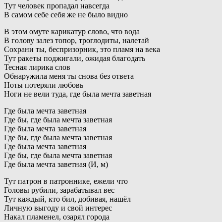
Тут человек пропадал навсегда
В самом себе себя же не было видно
В этом омуте карикатур слово, что вода
В голову залез топор, троглодиты, налетай
Сохрани ты, беспризорник, это пламя на века
Тут ракеты поджигали, ожидая благодать
Тесная лирика слов
Обнаружила меня ты снова без ответа
Ноты потеряли любовь
Ноги не вели туда, где была мечта заветная
Где была мечта заветная
Где бы, где была мечта заветная
Где была мечта заветная
Где бы, где была мечта заветная
Где была мечта заветная
Где бы, где была мечта заветная
Где была мечта заветная (И, м)
Тут патрон в патроннике, ежели что
Головы рубили, зарабатывал вес
Тут каждый, кто бил, добивая, нашёл
Личную выгоду и свой интерес
Накал пламенел, озарял города