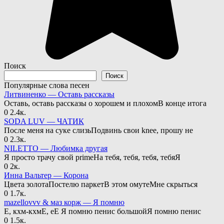
Поиск
Поиск
Популярные слова песен
Литвиненко — Оставь рассказы
Оставь, оставь рассказы о хорошем и плохомВ конце итога
0
2.4к.
SODA LUV — ЧАТИК
После меня на суке слизьПодвинь свои knee, прошу не
0
2.3к.
NILETTO — Любимка другая
Я просто трачу свой primeНа тебя, тебя, тебя, тебяЯ
0
2к.
Инна Вальтер — Корона
Цвета золотаПостелю паркетВ этом омутеМне скрыться
0
1.7к.
mazellovvv & маз корж — Я помню
Е, кхм-кхмЕ, еЕ Я помню пенис большойЯ помню пенис
0
1.5к.