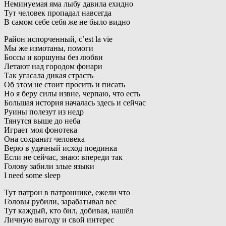
Неминуемая яма лыбу давила ехидно
Тут человек пропадал навсегда
В самом себе себя же не было видно
Район испорченный, c’est la vie
Мы же измотаны, помоги
Боссы и коршуны без любви
Летают над городом фонари
Так угасала дикая страсть
Об этом не стоит просить и писать
Но я беру силы извне, черпаю, что есть
Большая история началась здесь и сейчас
Руины полезут из недр
Тянутся выше до неба
Играет моя фонотека
Она сохранит человека
Верю в удачный исход поединка
Если не сейчас, знаю: впереди так
Голову забили злые языки
I need some sleep
Тут патрон в патроннике, ежели что
Головы рубили, зарабатывал вес
Тут каждый, кто бил, добивая, нашёл
Личную выгоду и свой интерес