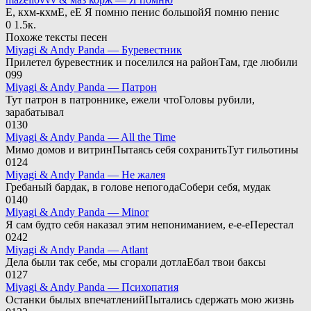
Е, кхм-кхмЕ, еЕ Я помню пенис большойЯ помню пенис
0
1.5к.
Похоже тексты песен
Miyagi & Andy Panda — Буревестник
Прилетел буревестник и поселился на районТам, где любили
0
99
Miyagi & Andy Panda — Патрон
Тут патрон в патроннике, ежели чтоГоловы рубили,
зарабатывал
0
130
Miyagi & Andy Panda — All the Time
Мимо домов и витринПытаясь себя сохранитьТут гильотины
0
124
Miyagi & Andy Panda — Не жалея
Гребаный бардак, в голове непогодаСобери себя, мудак
0
140
Miyagi & Andy Panda — Minor
Я сам будто себя наказал этим непониманием, е-е-еПерестал
0
242
Miyagi & Andy Panda — Atlant
Дела были так себе, мы сгорали дотлаЕбал твои баксы
0
127
Miyagi & Andy Panda — Психопатия
Останки былых впечатленийПытались сдержать мою жизнь