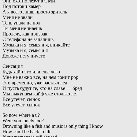
Они охотно лезут в СМИ
Под потоки камер
А я всего лишь просто зритель
Меня не звали
Тень упала на пол
Ты меня не знаешь
Пролечу, как призрак
С телефона не запалишь
Музыка и я, семья и я, вникайте
Музыка и я, семья и я
Дороже нету ничего
Сенсация
Будь хайп это или еще чего
Мне не важно все, на чем гонит pop
Это временно, уже растаял лед
И пусть будут те, кто на славе — бред
Мы выкупаем кайф уже столько лет
Все утечет, сынок
Все утечет, сынок
So now where a u?
Were you lonely too?
Drowning like a fish and music is only thing I know
How can I be back to life