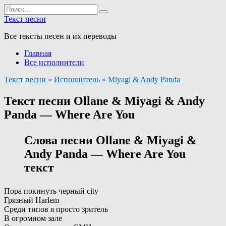
Перейти
Search
к
for:
Текст песни
содержанию
Все тексты песен и их переводы
Главная
Все исполнители
Текст песни
»
Исполнитель
»
Miyagi & Andy Panda
Текст песни Ollane & Miyagi & Andy
Panda — Where Are You
Слова песни Ollane & Miyagi &
Andy Panda — Where Are You
текст
Пора покинуть черный city
Грязный Harlem
Среди типов я просто зритель
В огромном зале