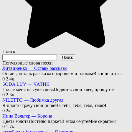
Поиск
Поиск
Популярные слова песен
Литвиненко — Оставь рассказы
Оставь, оставь рассказы о хорошем и плохомВ конце итога
0
2.4к.
SODA LUV — ЧАТИК
После меня на суке слизьПодвинь свои knee, прошу не
0
2.3к.
NILETTO — Любимка другая
Я просто трачу свой primeНа тебя, тебя, тебя, тебяЯ
0
2к.
Инна Вальтер — Корона
Цвета золотаПостелю паркетВ этом омутеМне скрыться
0
1.7к.
mazellovvv & маз корж — Я помню