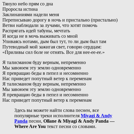
Тянуло небо прям со дна
Проросла истина
Заклинаниями надели меня
Переписываю дорогу в ночь и пристально (пристально)
Ветви наблюдали за лучами, что хотят помочь
Распрягать идей табуны, мечтать
И когда не в мочь выживать со мной
Упиваясь нотами, дым был тут, то ли дым был там
Путеводный мой зажигая свет, говорю сердцам:
«Приливы сил боле не отнять. Все для нее-ее-ее.»
Я талисманом буду верным, непременно
Мы завоюем эту землю одновременно
Я превращаю беды в пепел и несомненно
Нас приведет попутный ветер к переменам
Я талисманом буду верным, непременно
Мы завоюем эту землю одновременно
Я превращаю беды в пепел и несомненно
Нас приведет попутный ветер к переменам
Здесь вы можете найти слова песнен, все
популярные треки исполнителя
Miyagi & Andy
Panda
песни,
Ollane & Miyagi & Andy Panda —
Where Are You
текст песни со словами.